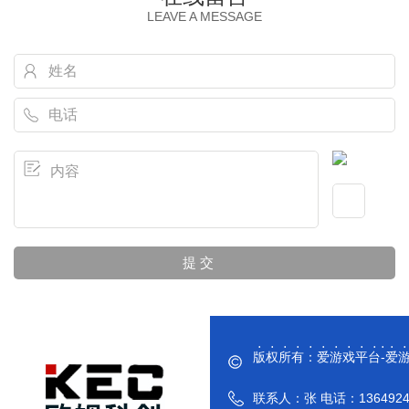
LEAVE A MESSAGE
版权所有：爱游戏平台-爱
联系人：张 电话：136492444