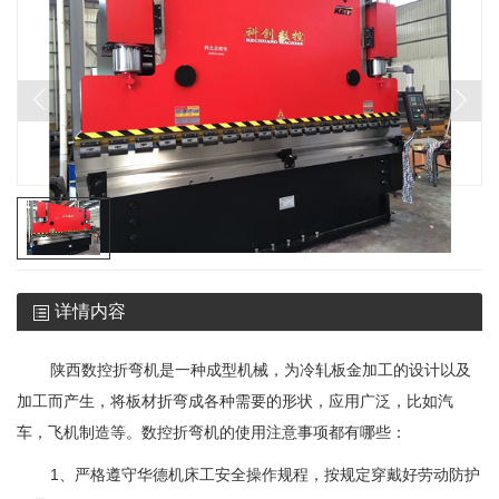
官方
详情内容
陕西
数控折弯机
是一种成型机械，为冷轧板金加工的设计以及
加工而产生，将板材折弯成各种需要的形状，应用广泛，比如汽
车，飞机制造等。数控折弯机的使用注意事项都有哪些：
1、严格遵守华德机床工安全操作规程，按规定穿戴好劳动防护