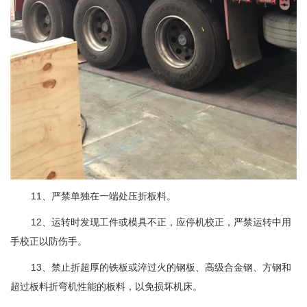
11、严禁单独在一端处压折板料。
12、运转时发现工件或模具不正，应停机校正，严禁运转中用
手校正以防伤手。
13、禁止折超厚的铁板或淬过火的钢板、高级合金钢、方钢和
超过板料折弯机性能的板料，以免损坏机床。