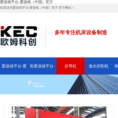
爱游戏平台-爱游戏（中国）官方
欢迎访问爱游戏平台-爱游戏（中国）官方 官方网站！
多年专注机床设备制造
爱游戏平台-爱
剪爱游戏平台-
折弯机
激光切割机
卷
游戏（中国）官
爱游戏（中国）
爱
方爱游戏平台-
官方
爱游戏（中国）