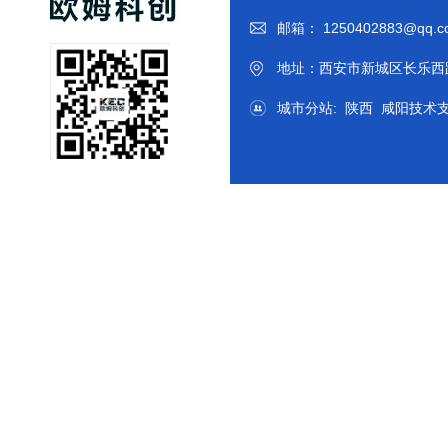
邮箱： 1250402883@qq
地址：西安市新城区长乐西路
城市分站
:
陕西
咸阳
技术