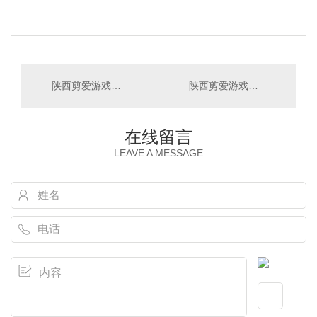
陕西剪爱游戏平台-爱游戏（中国）官方 生产
陕西剪爱游戏平台-爱游戏（中国）官方 车间
在线留言
LEAVE A MESSAGE