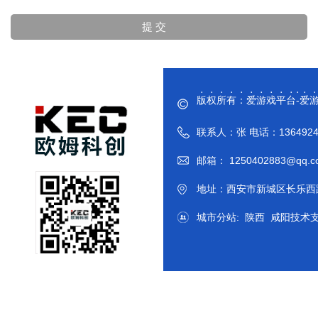
版权所有：爱游戏平台-爱
联系人：张 电话：136492444
邮箱： 1250402883@qq
地址：西安市新城区长乐西路
城市分站
:
陕西
咸阳
技术