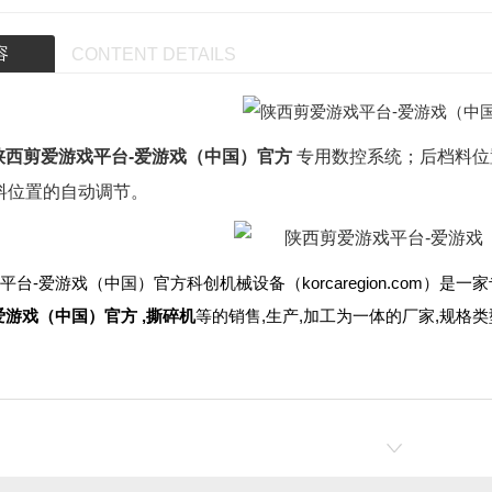
容
CONTENT DETAILS
陕西剪爱游戏平台-爱游戏（中国）官方
专用数控系统；后档料位
料位置的自动调节。
台-爱游戏（中国）官方科创机械设备（korcaregion.com）是一
爱游戏（中国）官方 ,撕碎机
等的销售,生产,加工为一体的厂家,规格类