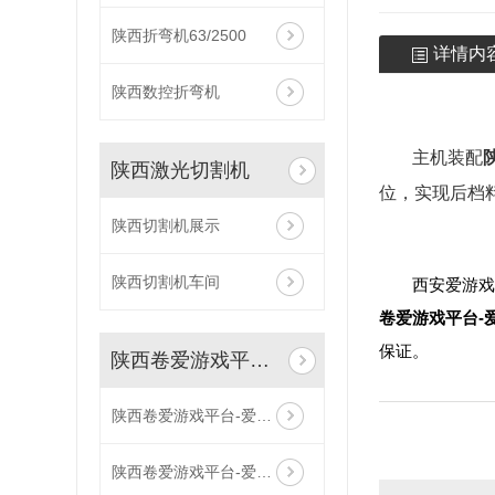
陕西折弯机63/2500
详情内
陕西数控折弯机
主机装配
陕西激光切割机
位，实现后档
陕西切割机展示
陕西切割机车间
西安爱游戏平
卷爱游戏平台-
保证。
陕西卷爱游戏平台-爱游戏（中国）官方
陕西卷爱游戏平台-爱游戏（中国）官方 生产
陕西卷爱游戏平台-爱游戏（中国）官方