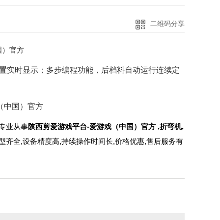
二维码分享
置实时显示；多步编程功能，后档料自动运行连续定
家专业从事
陕西剪爱游戏平台-爱游戏（中国）官方 ,折弯机,
型齐全,设备精度高,持续操作时间长,价格优惠,售后服务有