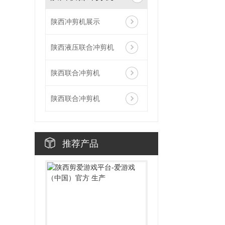
陕西冲剪机展示
陕西液压联合冲剪机
陕西联合冲剪机
陕西联合冲剪机
推荐产品