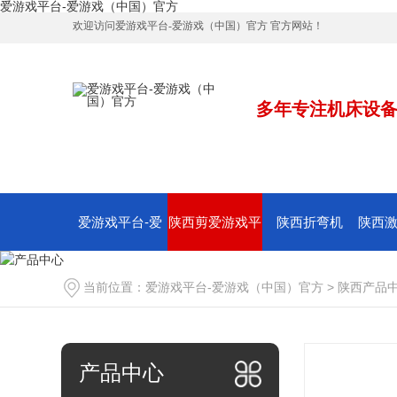
爱游戏平台-爱游戏（中国）官方
欢迎访问爱游戏平台-爱游戏（中国）官方 官方网站！
多年专注机床设
爱游戏平台-爱
陕西剪爱游戏平
陕西折弯机
陕西
游戏（中国）官
台-爱游戏（中
当前位置：
爱游戏平台-爱游戏（中国）官方
>
陕西产品
方爱游戏平台-
国）官方
产品中心
爱游戏（中国）