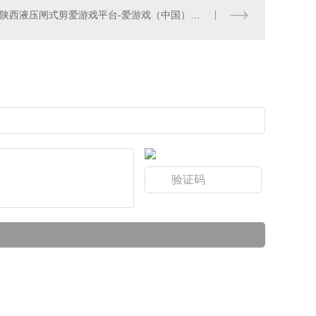
陕西液压闸式剪爱游戏平台-爱游戏（中国）官方