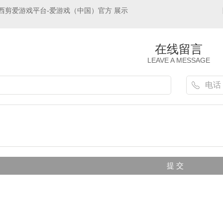
西剪爱游戏平台-爱游戏（中国）官方 展示
在线留言
LEAVE A MESSAGE